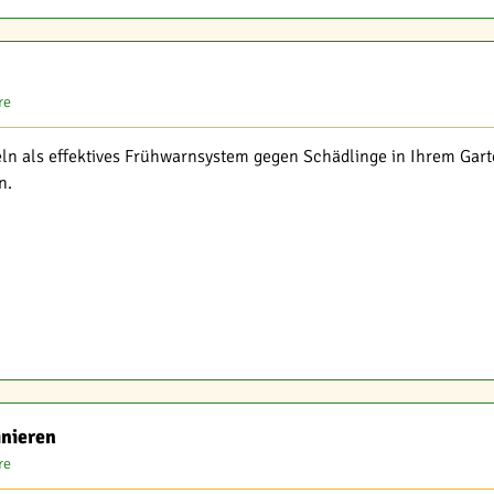
re
feln als effektives Frühwarnsystem gegen Schädlinge in Ihrem Gar
n.
inieren
re