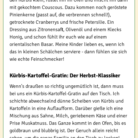
mit gekochtem Couscous. Dazu kommen noch geröstete
Pinienkerne (passt auf, die verbrennen schnell!),
getrocknete Cranberrys und frische Petersilie. Ein
Dressing aus Zitronensaft, Olivenöl und einem Klecks
Honig, und schon fühlt ihr euch wie auf einem
orientalischen Basar. Meine Kinder lieben es, wenn ich
das in kleinen Schälchen serviere - dann fühlen sie sich
wie echte Feinschmecker!
Kürbis-Kartoffel-Gratin: Der Herbst-Klassiker
Wenn's draußen so richtig ungemütlich ist, dann muss
bei uns ein Kürbis-Kartoffel-Gratin auf den Tisch. Ich
schichte abwechselnd dünne Scheiben von Kürbis und
Kartoffeln in eine Auflaufform. Darüber gieße ich eine
Mischung aus Sahne, Milch, geriebenem Käse und einer
Prise Muskatnuss. Das Ganze kommt in den Ofen, bis es
goldbraun und blubbrig ist. Der Geruch allein reicht
schon, um die ganze Familie an den Tisch zu locken!