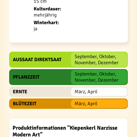
15 cm
Kulturdauer:
mehrjährig
Winterhart:
ja
September, Oktober,
AUSSAAT DIREKTSAAT
November, Dezember
September, Oktober,
PFLANZZEIT
November, Dezember
ERNTE
März, April
BLÜTEZEIT
März, April
Produktinformationen "Kiepenkerl Narzisse
Modern Art"