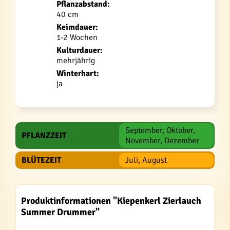
Pflanzabstand:
40 cm
Keimdauer:
1-2 Wochen
Kulturdauer:
mehrjährig
Winterhart:
ja
September, Oktober,
PFLANZZEIT
November, Dezember
BLÜTEZEIT
Juli, August
Produktinformationen "Kiepenkerl Zierlauch
Summer Drummer"