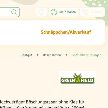
Mein Konto
0,00 € *
Schnäppchen/Abverkauf
Saatgut
Rasensamen
Spezialbegrünungen
 Hochwertiger Böschungsrasen ohne Klee für
 Hänge. 10kg Samenmischung für ca. 400m²