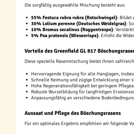
Die sorgfältig ausgewählte Mischung besteht aus:
55% Festuca rubra rubra (Rotschwingel)
: Bildet
30% Lolium perenne (Deutsches Weidelgras)
: S
10% Bromus secalinus (Roggentrespe)
: Verstärk
5% Poa pratensis (Wiesenrispe)
: Erhöht die Wide
Vorteile des Greenfield GL 817 Böschungsrase
Diese spezielle Rasenmischung bietet Ihnen zahlreiche
Hervorragende Eignung für alle Hanglagen, insbes
Schnelle Keimung und zügige Entwicklung einer s
Hohe Regenerationsfähigkeit bei geringem Pflege
Robuste Wurzelbildung für langfristigen Erosionss
Anpassungsfähig an verschiedene Bodenbedingun
Aussaat und Pflege des Böschungsrasens
Für ein optimales Ergebnis empfehlen wir folgende V