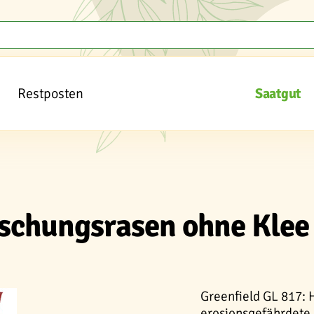
Restposten
Saatgut
öschungsrasen ohne Klee
Greenfield GL 817:
erosionsgefährdete