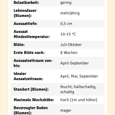
Belastbarkeit:
gering
Lebensdauer
mehrjährig
(Blumen):
Aussaattiefe:
0,5 cm
Aussaat
10-15 °C
Mindesttemperatur:
Blüte:
Juli-Oktober
Erste Blüte nach:
8 Wochen
Aussaatzeitraum von-
April-September
bis:
Idealer
April, Mai, September
Ausaatzeitraum:
feucht, halbschattig,
Standort (Blumen):
schattig
Maximale Wuchshöhe:
hoch (1m und höher)
Bevorzugter Boden
mager
(Blumen):