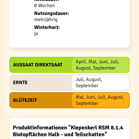
8 Wochen
Nutzungsdauer:
mehrjährig
Winterhart:
ja
April, Mai, Juni, Juli,
AUSSAAT DIREKTSAAT
August, September
Juli, August,
ERNTE
September
Mai, Juni, Juli, August,
BLÜTEZEIT
September
Produktinformationen "Kiepenkerl RSM 8.1.4
Biotopflächen Halb - und Teilschatten"