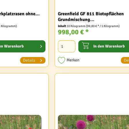
rkplatzrasen ohne...
Greenfield GF 811 Biotopflächen
Grundmischung...
 1 Kilogramm)
Inhalt
10 Kilogramm
(99,80 € * / 1 Kilogramm)
998,00 € *
en
Warenkorb
In den
Warenkorb
Merken
Details
Det