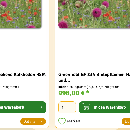
rockene Kalkböden RSM
Greenfield GF 814 Biotopflächen Ha
und...
/ 1 Kilogramm)
Inhalt
10 Kilogramm
(99,80 € * / 1 Kilogramm)
998,00 € *
en
Warenkorb
In den
Warenkorb
Merken
Details
Det