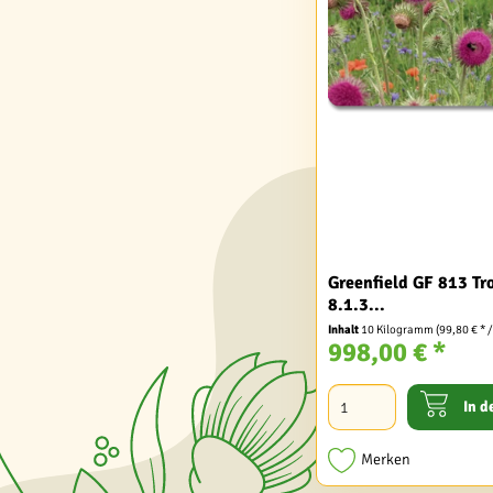
Greenfield GF 813 T
8.1.3...
Inhalt
10 Kilogramm
(99,80 € * 
998,00 € *
In d
Merken