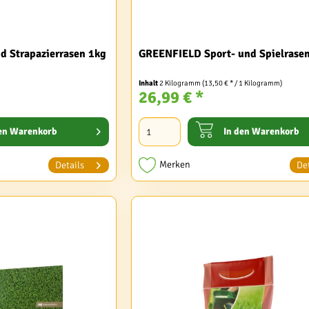
d Strapazierrasen 1kg
GREENFIELD Sport- und Spielrase
Inhalt
2 Kilogramm
(13,50 € * / 1 Kilogramm)
26,99 € *
en
Warenkorb
In den
Warenkorb
Merken
Details
Det