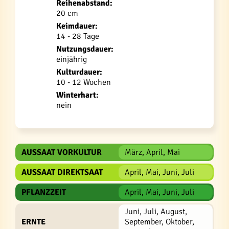
Reihenabstand:
20 cm
Keimdauer:
14 - 28 Tage
Nutzungsdauer:
einjährig
Kulturdauer:
10 - 12 Wochen
Winterhart:
nein
AUSSAAT VORKULTUR
März, April, Mai
AUSSAAT DIREKTSAAT
April, Mai, Juni, Juli
PFLANZZEIT
April, Mai, Juni, Juli
Juni, Juli, August,
ERNTE
September, Oktober,