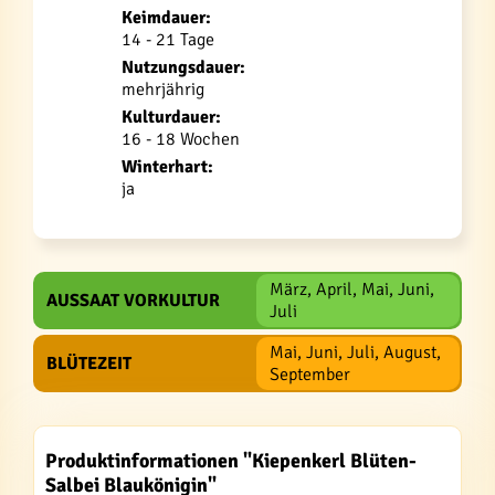
Keimdauer:
14 - 21 Tage
Nutzungsdauer:
mehrjährig
Kulturdauer:
16 - 18 Wochen
Winterhart:
ja
März, April, Mai, Juni,
AUSSAAT VORKULTUR
Juli
Mai, Juni, Juli, August,
BLÜTEZEIT
September
Produktinformationen "Kiepenkerl Blüten-
Salbei Blaukönigin"