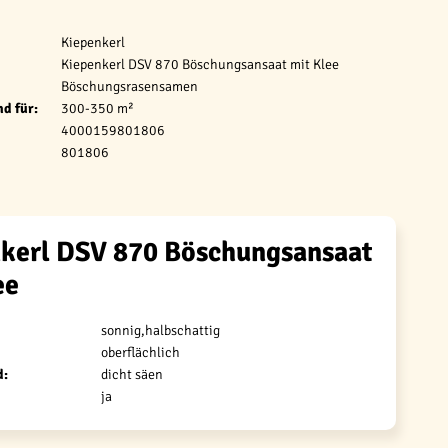
Kiepenkerl
Kiepenkerl DSV 870 Böschungsansaat mit Klee
Böschungsrasensamen
d für:
300-350 m²
4000159801806
801806
kerl DSV 870 Böschungsansaat
ee
sonnig,halbschattig
oberflächlich
d:
dicht säen
ja