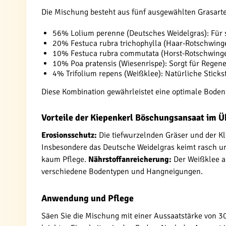
Die Mischung besteht aus fünf ausgewählten Grasart
56% Lolium perenne (Deutsches Weidelgras): Für 
20% Festuca rubra trichophylla (Haar-Rotschwinge
10% Festuca rubra commutata (Horst-Rotschwingel
10% Poa pratensis (Wiesenrispe): Sorgt für Regene
4% Trifolium repens (Weißklee): Natürliche Sticks
Diese Kombination gewährleistet eine optimale Boden
Vorteile der Kiepenkerl Böschungsansaat im Ü
Erosionsschutz:
Die tiefwurzelnden Gräser und der Kl
Insbesondere das Deutsche Weidelgras keimt rasch u
kaum Pflege.
Nährstoffanreicherung:
Der Weißklee al
verschiedene Bodentypen und Hangneigungen.
Anwendung und Pflege
Säen Sie die Mischung mit einer Aussaatstärke von 3