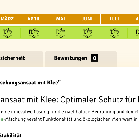
MÄRZ
APRIL
MAI
JUNI
JULI
A
sicherheit
Bewertungen
0
schungsansaat mit Klee"
nsaat mit Klee: Optimaler Schutz für
 eine innovative Lösung für die nachhaltige Begrünung und den e
en
-Mischung vereint Funktionalität und ökologischen Mehrwert in
tabilität