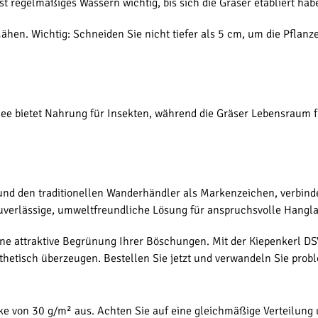
st regelmäßiges Wässern wichtig, bis sich die Gräser etabliert hab
ähen. Wichtig: Schneiden Sie nicht tiefer als 5 cm, um die Pflan
lee bietet Nahrung für Insekten, während die Gräser Lebensraum fü
 und den traditionellen Wanderhändler als Markenzeichen, verbind
zuverlässige, umweltfreundliche Lösung für anspruchsvolle Hangl
ine attraktive Begrünung Ihrer Böschungen. Mit der Kiepenkerl D
sthetisch überzeugen. Bestellen Sie jetzt und verwandeln Sie pr
ke von 30 g/m² aus. Achten Sie auf eine gleichmäßige Verteilung 