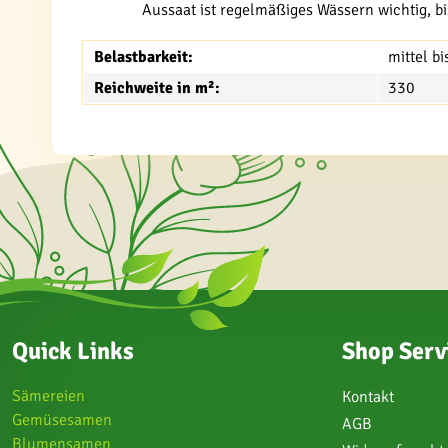
Aussaat ist regelmäßiges Wässern wichtig, bis
Belastbarkeit:
mittel b
Reichweite in m²:
330
Quick Links
Shop Serv
Sämereien
Kontakt
Gemüsesamen
AGB
Blumensamen