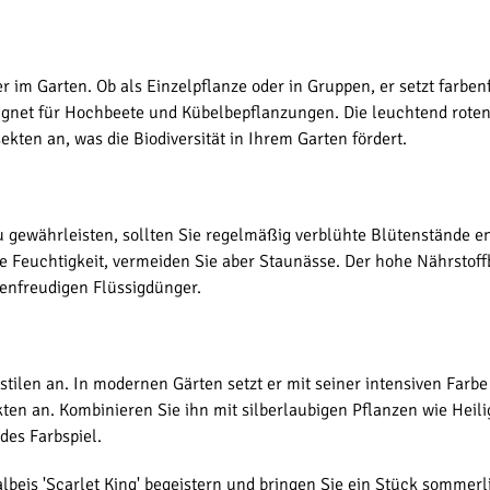
der im Garten. Ob als Einzelpflanze oder in Gruppen, er setzt farb
net für Hochbeete und Kübelbepflanzungen. Die leuchtend roten B
ten an, was die Biodiversität in Ihrem Garten fördert.
 gewährleisten, sollten Sie regelmäßig verblühte Blütenstände en
e Feuchtigkeit, vermeiden Sie aber Staunässe. Der hohe Nährstoff
enfreudigen Flüssigdünger.
nstilen an. In modernen Gärten setzt er mit seiner intensiven Farbe
ten an. Kombinieren Sie ihn mit silberlaubigen Pflanzen wie Heili
es Farbspiel.
lbeis 'Scarlet King' begeistern und bringen Sie ein Stück sommerl