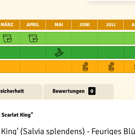
MÄRZ
APRIL
MAI
JUNI
JULI
A
sicherheit
Bewertungen
0
 Scarlet King"
 King' (Salvia splendens) - Feuriges B