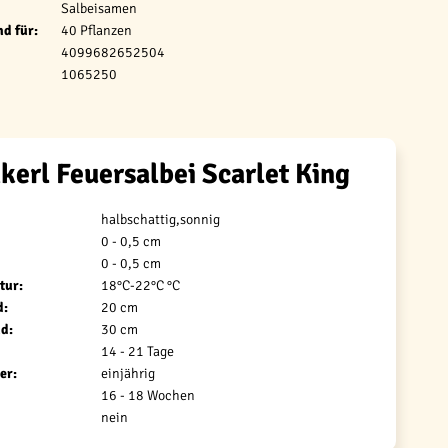
Salbeisamen
d für:
40 Pflanzen
4099682652504
1065250
kerl Feuersalbei Scarlet King
halbschattig,sonnig
0 - 0,5 cm
0 - 0,5 cm
tur:
18°C-22°C °C
d:
20 cm
d:
30 cm
14 - 21 Tage
er:
einjährig
16 - 18 Wochen
nein