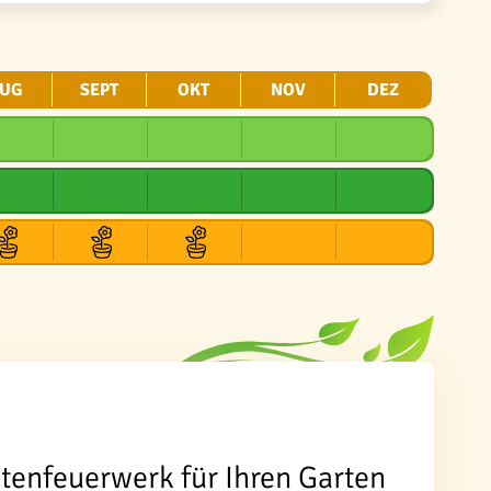
UG
SEPT
OKT
NOV
DEZ
lütenfeuerwerk für Ihren Garten