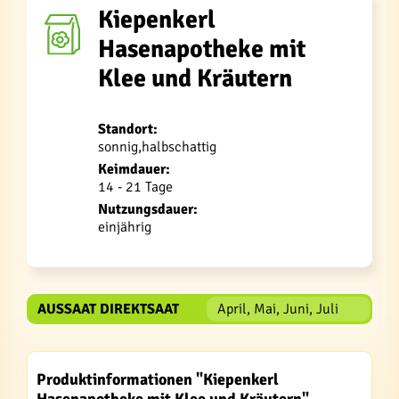
Kiepenkerl
Hasenapotheke mit
Klee und Kräutern
Standort:
sonnig,halbschattig
Keimdauer:
14 - 21 Tage
Nutzungsdauer:
einjährig
AUSSAAT DIREKTSAAT
April, Mai, Juni, Juli
Produktinformationen "Kiepenkerl