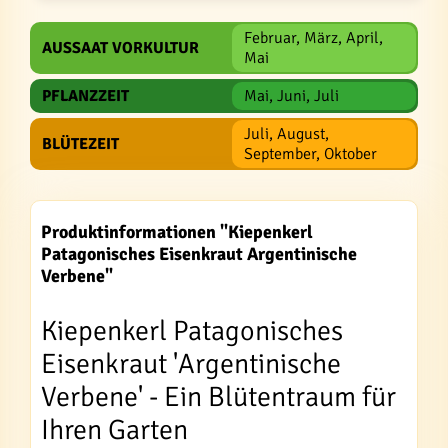
Februar, März, April,
AUSSAAT VORKULTUR
Mai
PFLANZZEIT
Mai, Juni, Juli
Juli, August,
BLÜTEZEIT
September, Oktober
Produktinformationen "Kiepenkerl
Patagonisches Eisenkraut Argentinische
Verbene"
Kiepenkerl Patagonisches
Eisenkraut 'Argentinische
Verbene' - Ein Blütentraum für
Ihren Garten