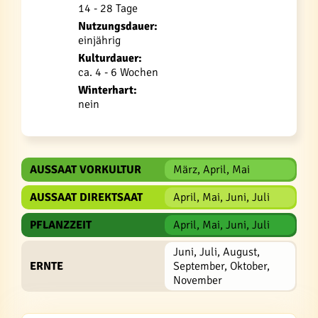
14 - 28 Tage
Nutzungsdauer:
einjährig
Kulturdauer:
ca. 4 - 6 Wochen
Winterhart:
nein
AUSSAAT VORKULTUR
März, April, Mai
AUSSAAT DIREKTSAAT
April, Mai, Juni, Juli
PFLANZZEIT
April, Mai, Juni, Juli
Juni, Juli, August,
ERNTE
September, Oktober,
November