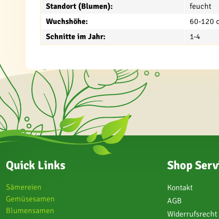
Standort (Blumen):
feucht
Wuchshöhe:
60-120 
Schnitte im Jahr:
1-4
Quick Links
Shop Serv
Sämereien
Kontakt
Gemüsesamen
AGB
Blumensamen
Widerrufsrecht