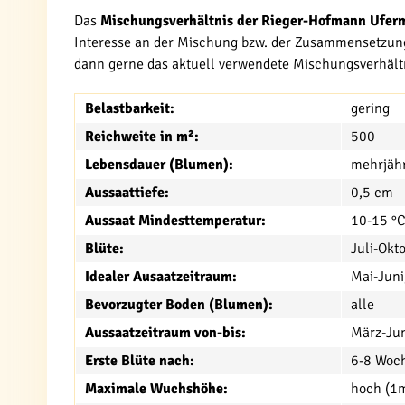
Das
Mischungsverhältnis der Rieger-Hofmann Uferm
Interesse an der Mischung bzw. der Zusammensetzung 
dann gerne das aktuell verwendete Mischungsverhältni
Belastbarkeit:
gering
Reichweite in m²:
500
Lebensdauer (Blumen):
mehrjähr
Aussaattiefe:
0,5 cm
Aussaat Mindesttemperatur:
10-15 °
Blüte:
Juli-Okt
Idealer Ausaatzeitraum:
Mai-Juni
Bevorzugter Boden (Blumen):
alle
Aussaatzeitraum von-bis:
März-Jun
Erste Blüte nach:
6-8 Woc
Maximale Wuchshöhe:
hoch (1