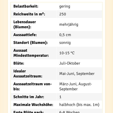
Belastbarkeit:
gering
Reichweite in m²:
250
Lebensdauer
mehrjährig
(Blumen):
Aussaattiefe:
0,5 cm
Standort (Blumen):
sonnig
Aussaat
10-15 °C
Mindesttemperatur:
Blüte:
Juli-Oktober
Idealer
Mai-Juni, September
Ausaatzeitraum:
Aussaatzeitraum von-
März-Juni, August-
bis:
September
Schnitte im Jahr:
1
Maximale Wuchshöhe:
halbhoch (bis max. 1m)
Erste Blüte nach:
6-8 Wochen