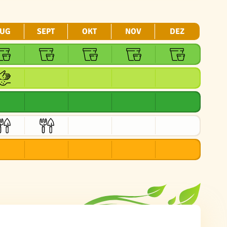
UG
SEPT
OKT
NOV
DEZ