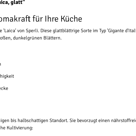
ica, glatt"
Aromakraft für Ihre Küche
e 'Laica' von Sperli. Diese glattblättrige Sorte im Typ 'Gigante d'I
roßen, dunkelgrünen Blättern.
m
higkeit
ecke
nnigen bis halbschattigen Standort. Sie bevorzugt einen nährstoff
che Kultivierung: