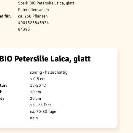
Sperli BIO Petersilie Laica, glatt
Petersiliensamen
d für:
ca. 250 Pflanzen
4001523843934
84393
BIO Petersilie Laica, glatt
sonnig - halbschattig
< 0,5 cm
tur:
15-20 °C
d:
10 cm
d:
20 cm
15 - 25 Tage
ca. 70-80 Tage
nein