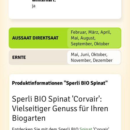
ja
Februar, März, April,
AUSSAAT DIREKTSAAT
Mai, August,
September, Oktober
Mai, Juni, Oktober,
ERNTE
November, Dezember
Produktinformationen "Sperli BIO Spinat"
Sperli BIO Spinat 'Corvair':
Vielseitiger Genuss für Ihren
Biogarten
Entdecken Sie mit dem Sperli BIO
Spinat
'Corvair'