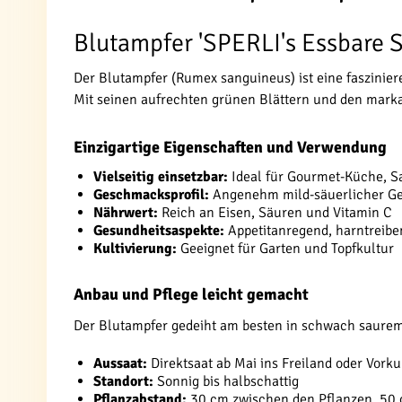
Blutampfer 'SPERLI's Essbare S
Der Blutampfer (Rumex sanguineus) ist eine faszinier
Mit seinen aufrechten grünen Blättern und den markan
Einzigartige Eigenschaften und Verwendung
Vielseitig einsetzbar:
Ideal für Gourmet-Küche, Sa
Geschmacksprofil:
Angenehm mild-säuerlicher G
Nährwert:
Reich an Eisen, Säuren und Vitamin C
Gesundheitsaspekte:
Appetitanregend, harntreibe
Kultivierung:
Geeignet für Garten und Topfkultur
Anbau und Pflege leicht gemacht
Der Blutampfer gedeiht am besten in schwach saure
Aussaat:
Direktsaat ab Mai ins Freiland oder Vorku
Standort:
Sonnig bis halbschattig
Pflanzabstand:
30 cm zwischen den Pflanzen, 50 