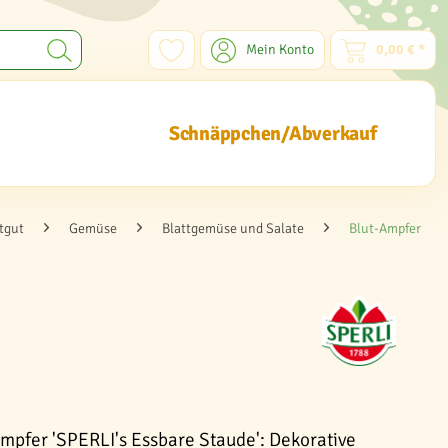
Mein Konto
0,00 € *
Schnäppchen/Abverkauf
tgut
Gemüse
Blattgemüse und Salate
Blut-Ampfer
mpfer 'SPERLI's Essbare Staude': Dekorative