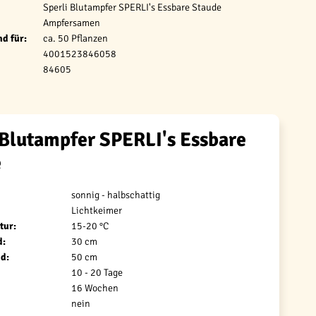
Sperli Blutampfer SPERLI's Essbare Staude
Ampfersamen
d für:
ca. 50 Pflanzen
4001523846058
84605
 Blutampfer SPERLI's Essbare
e
sonnig - halbschattig
Lichtkeimer
tur:
15-20 °C
d:
30 cm
d:
50 cm
10 - 20 Tage
16 Wochen
nein