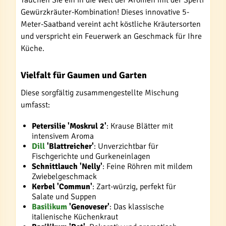
Tauchen Sie ein in die Welt der Aromen mit der Sperli
Gewürzkräuter-Kombination! Dieses innovative 5-
Meter-Saatband vereint acht köstliche Kräutersorten
und verspricht ein Feuerwerk an Geschmack für Ihre
Küche.
Vielfalt für Gaumen und Garten
Diese sorgfältig zusammengestellte Mischung
umfasst:
Petersilie 'Moskrul 2'
: Krause Blätter mit
intensivem Aroma
Dill
'Blattreicher'
: Unverzichtbar für
Fischgerichte und Gurkeneinlagen
Schnittlauch 'Nelly'
: Feine Röhren mit mildem
Zwiebelgeschmack
Kerbel 'Commun'
: Zart-würzig, perfekt für
Salate und Suppen
Basilikum
'Genoveser'
: Das klassische
italienische Küchenkraut