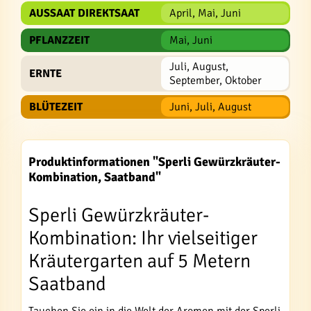
AUSSAAT DIREKTSAAT
April, Mai, Juni
PFLANZZEIT
Mai, Juni
Juli, August,
ERNTE
September, Oktober
BLÜTEZEIT
Juni, Juli, August
Produktinformationen "Sperli Gewürzkräuter-
Kombination, Saatband"
Sperli Gewürzkräuter-
Kombination: Ihr vielseitiger
Kräutergarten auf 5 Metern
Saatband