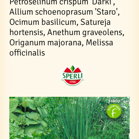
Petroselinum crispum 'Darki',
Allium schoenoprasum 'Staro',
Ocimum basilicum, Satureja
hortensis, Anethum graveolens,
Origanum majorana, Melissa
officinalis