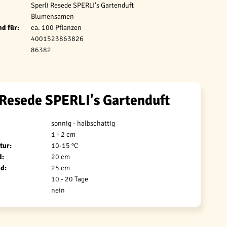
Sperli Resede SPERLI's Gartenduft
Blumensamen
d für:
ca. 100 Pflanzen
4001523863826
86382
 Resede SPERLI's Gartenduft
sonnig - halbschattig
1 - 2 cm
tur:
10-15 °C
d:
20 cm
d:
25 cm
10 - 20 Tage
nein