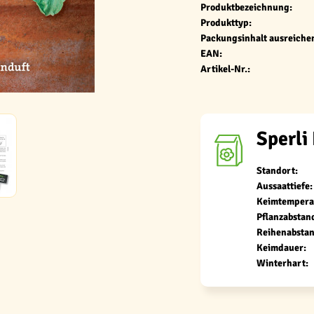
Produktbezeichnung:
Produkttyp:
Packungsinhalt ausreichen
EAN:
Artikel-Nr.:
Sperli
Standort:
Aussaattiefe:
Keimtempera
Pflanzabstan
Reihenabstan
Keimdauer:
Winterhart: