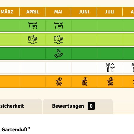
MÄRZ
APRIL
MAI
JUNI
JULI
A
sicherheit
Bewertungen
0
s Gartenduft"