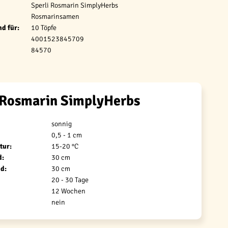
Sperli Rosmarin SimplyHerbs
Rosmarinsamen
d für:
10 Töpfe
4001523845709
84570
 Rosmarin SimplyHerbs
sonnig
0,5 - 1 cm
tur:
15-20 °C
d:
30 cm
d:
30 cm
20 - 30 Tage
12 Wochen
nein