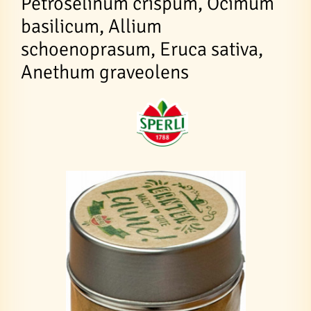
Petroselinum crispum, Ocimum
basilicum, Allium
schoenoprasum, Eruca sativa,
Anethum graveolens