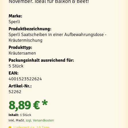
November. Ideal für Balkon & Beet!
Marke:
Sperli
Produktbezeichnung:
Sperli Saatscheiben in einer Aufbewahrungsdose -
Kräutermischung
Produkttyp:
Kräutersamen
Packungsinhalt ausreichend für:
5 Stück
EAN:
4001523522624
Artikel-Nr.:
52262
8,89 € *
Inhalt:
1 Stück
inkl. MwSt.
zzgl. Versandkosten
Lieferzeit ca. 10 Tage