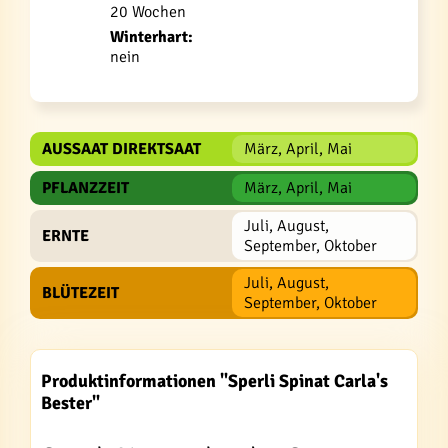
20 Wochen
Winterhart:
nein
AUSSAAT DIREKTSAAT
März, April, Mai
PFLANZZEIT
März, April, Mai
Juli, August,
ERNTE
September, Oktober
Juli, August,
BLÜTEZEIT
September, Oktober
Produktinformationen "Sperli Spinat Carla's
Bester"