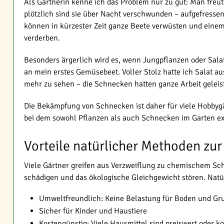
Als Gärtnerin kenne ich das Problem nur zu gut: Man freut
plötzlich sind sie über Nacht verschwunden – aufgefresse
können in kürzester Zeit ganze Beete verwüsten und eine
verderben.
Besonders ärgerlich wird es, wenn Jungpflanzen oder Salat
an mein erstes Gemüsebeet. Voller Stolz hatte ich Salat 
mehr zu sehen – die Schnecken hatten ganze Arbeit geleist
Die Bekämpfung von Schnecken ist daher für viele Hobbygä
bei dem sowohl Pflanzen als auch Schnecken im Garten ex
Vorteile natürlicher Methoden z
Viele Gärtner greifen aus Verzweiflung zu chemischem Sch
schädigen und das ökologische Gleichgewicht stören. Nat
Umweltfreundlich: Keine Belastung für Boden und G
Sicher für Kinder und Haustiere
Kostengünstig: Viele Hausmittel sind preiswert oder k