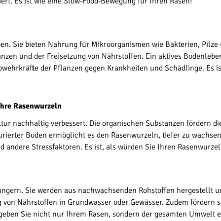
t. Es ist wie eine Slow-Food-Bewegung für Ihren Rasen!
en. Sie bieten Nahrung für Mikroorganismen wie Bakterien, Pilze
nzen und der Freisetzung von Nährstoffen. Ein aktives Bodenleben 
bwehrkräfte der Pflanzen gegen Krankheiten und Schädlinge. Es is
Ihre Rasenwurzeln
tur nachhaltig verbessert. Die organischen Substanzen fördern di
turierter Boden ermöglicht es den Rasenwurzeln, tiefer zu wachs
 andere Stressfaktoren. Es ist, als würden Sie Ihren Rasenwurze
ngern. Sie werden aus nachwachsenden Rohstoffen hergestellt und
 von Nährstoffen in Grundwasser oder Gewässer. Zudem fördern sie
geben Sie nicht nur Ihrem Rasen, sondern der gesamten Umwelt e