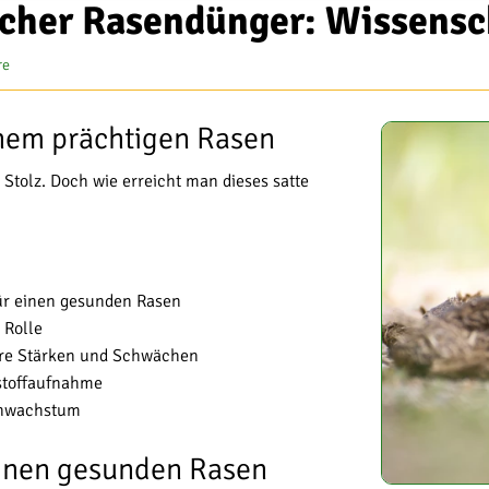
scher Rasendünger: Wissensc
re
inem prächtigen Rasen
 Stolz. Doch wie erreicht man dieses satte
ür einen gesunden Rasen
 Rolle
hre Stärken und Schwächen
rstoffaufnahme
enwachstum
einen gesunden Rasen