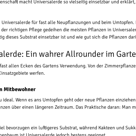
nschaft macht Universalerde so vielseitig einsetzbar und erklärt
ch Universalerde für fast alle Neupflanzungen und beim Umtopfen.
t der richtigen Pflege gedeihen die meisten Pflanzen in Universa
tig dieses Substrat einsetzbar ist und wie gut sich die Pflanzen dar
lerde: Ein wahrer Allrounder im Gart
in fast allen Ecken des Gartens Verwendung. Von der Zimmerpflanze 
Einsatzgebiete werfen.
en Mitbewohner
 ideal. Wenn es ans Umtopfen geht oder neue Pflanzen einziehen, 
en über einen längeren Zeitraum. Das Praktische daran: Man mus
l bevorzugen ein luftigeres Substrat, während Kakteen und Sukk
chenbaum ist Universalerde jedoch bestens geeignet.