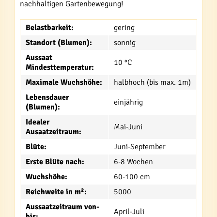
nachhaltigen Gartenbewegung!
Belastbarkeit:
gering
Standort (Blumen):
sonnig
Aussaat
10 °C
Mindesttemperatur:
Maximale Wuchshöhe:
halbhoch (bis max. 1m)
Lebensdauer
einjährig
(Blumen):
Idealer
Mai-Juni
Ausaatzeitraum:
Blüte:
Juni-September
Erste Blüte nach:
6-8 Wochen
Wuchshöhe:
60-100 cm
Reichweite in m²:
5000
Aussaatzeitraum von-
April-Juli
bis: