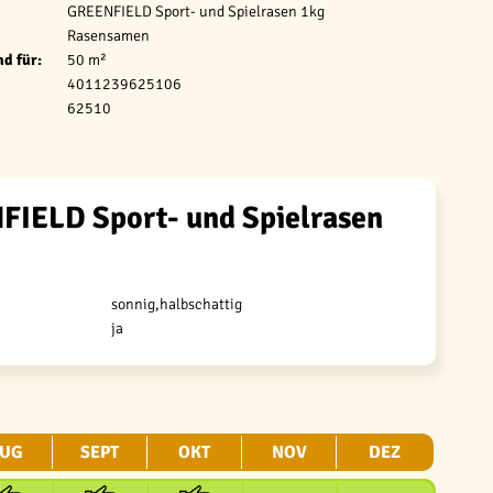
GREENFIELD Sport- und Spielrasen 1kg
Rasensamen
d für:
50 m²
4011239625106
62510
IELD Sport- und Spielrasen
sonnig,halbschattig
ja
UG
SEPT
OKT
NOV
DEZ