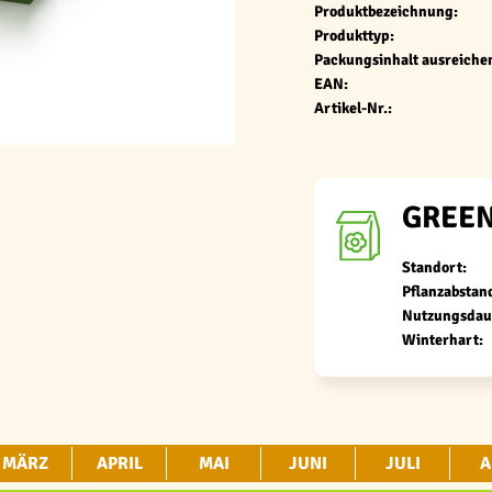
Produktbezeichnung:
Produkttyp:
Packungsinhalt ausreichen
EAN:
Artikel-Nr.:
GREEN
Standort:
Pflanzabstan
Nutzungsdau
Winterhart:
MÄRZ
APRIL
MAI
JUNI
JULI
A