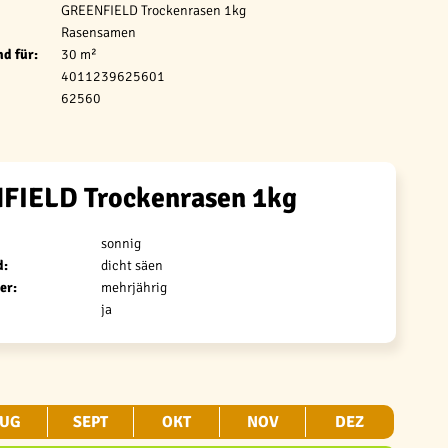
GREENFIELD Trockenrasen 1kg
Rasensamen
d für:
30 m²
4011239625601
62560
FIELD Trockenrasen 1kg
sonnig
d:
dicht säen
er:
mehrjährig
ja
UG
SEPT
OKT
NOV
DEZ