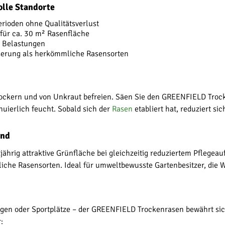
olle Standorte
rioden ohne Qualitätsverlust
für ca. 30 m² Rasenfläche
n Belastungen
serung als herkömmliche Rasensorten
 lockern und von Unkraut befreien. Säen Sie den GREENFIELD Trock
nuierlich feucht. Sobald sich der
Rasen
etabliert hat, reduziert si
and
ährig attraktive Grünfläche bei gleichzeitig reduziertem Pflegea
che Rasensorten. Ideal für umweltbewusste Gartenbesitzer, die We
gen oder Sportplätze – der GREENFIELD Trockenrasen bewährt sich
: