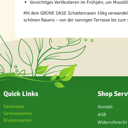
Vorsichtiges Vertikutieren im Frühjahr, um Moosb
Mit dem GRÜNE OASE Schattenrasen 10kg verwandeln Si
schönen Rasens – von der sonnigen Terrasse bis zum s
Quick Links
Shop Serv
Sämereien
Kontakt
Gemüsesamen
AGB
Blumensamen
Widerrufsrecht