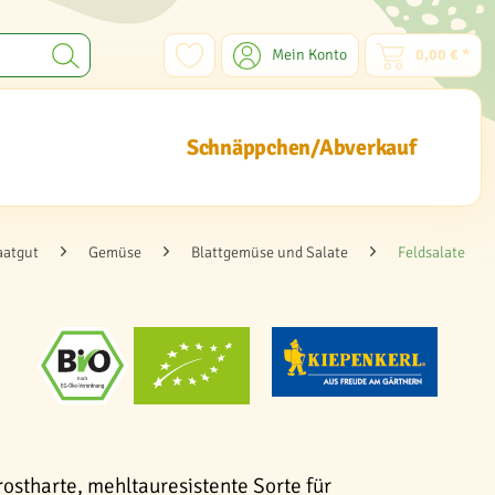
Mein Konto
0,00 € *
Schnäppchen/Abverkauf
aatgut
Gemüse
Blattgemüse und Salate
Feldsalate
Frostharte, mehltauresistente Sorte für