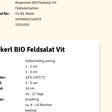
Kiepenkerl BIO Feldsalat Vit
Feldsalatsamen
d für:
15 lfd. Meter
4099682240503
1024050
kerl BIO Feldsalat Vit
halbschattig,sonnig
1 - 2 cm
1 - 2 cm
tur:
10°C-20°C °C
d:
3 - 5 cm
d:
10 cm
14 - 21 Tage
er:
einjährig
ca. 8 - 10 Wochen
bedingt