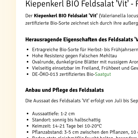
Kiepenkerl BIO Feldsalat 'Vit' 
Der
Kiepenkerl BIO Feldsalat 'Vit'
(Valerianella locus
zertifizierte Bio-Sorte zeichnet sich durch ihre auß
Herausragende Eigenschaften des Feldsalats 'V
Ertragreiche Bio-Sorte für Herbst- bis Frühjahrser
Hohe Resistenz gegen Falschen Mehltau
Ovalrunde, dunkelgrüne Blätter mit nussigem Ar
Vielseitig einsetzbar im Freiland, Frühbeet und G
DE-ÖKO-013 zertifiziertes Bio-
Saatgut
Anbau und Pflege des Feldsalats
Die Aussaat des Feldsalats 'Vit' erfolgt von Juli bis
Aussaattiefe: 1-2 cm
Standort: sonnig bis halbschattig
Keimzeit: 14-21 Tage bei 10-20°C
Pflanzabstand: 3-5 cm zwischen den Pflanzen, 10