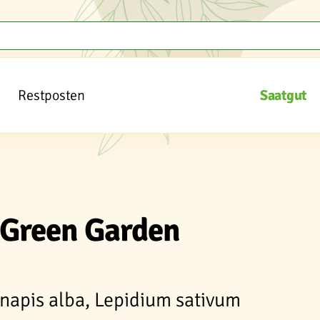
Restposten
Saatgut
oGreen Garden
inapis alba, Lepidium sativum