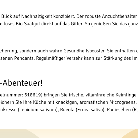
Blick auf Nachhaltigkeit konzipiert. Der robuste Anzuchtbehälte
 loses Bio-Saatgut direkt auf das Gitter. So genießen Sie das gan
cherung, sondern auch wahre Gesundheitsbooster. Sie enthalten o
chsenen Pendants. Regelmäßiger Verzehr kann zur Stärkung des 
n-Abenteuer!
elnummer: 618619) bringen Sie frische, vitaminreiche Keimlinge 
ichern Sie Ihre Küche mit knackigen, aromatischen Microgreens. 
kresse (Lepidium sativum), Rucola (Eruca sativa), Radieschen (Ra