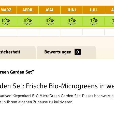
MÄRZ
APRIL
MAI
JUNI
JULI
A
sicherheit
Bewertungen
0
reen Garden Set"
den Set: Frische Bio-Microgreens in w
ativen Kiepenkerl BIO MicroGreen Garden Set. Dieses hochwertige
s in Ihrem eigenen Zuhause zu kultivieren.