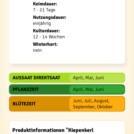
Keimdauer:
7 - 21 Tage
Nutzungsdauer:
einjährig
Kulturdauer:
12 - 14 Wochen
Winterhart:
nein
AUSSAAT DIREKTSAAT
April, Mai, Juni
PFLANZZEIT
April, Mai, Juni
Juni, Juli, August,
BLÜTEZEIT
September, Oktober
Produktinformationen "Kiepenkerl