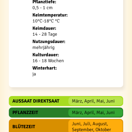
Pflanztiefe:
0,5 - 1 cm
Keimtemperatur:
10°C-18°C °C
Keimdauer:
14 - 28 Tage
Nutzungsdauer:
mehrjährig
Kulturdauer:
16 - 18 Wochen
Winterhart:
ja
AUSSAAT DIREKTSAAT
März, April, Mai, Juni
PFLANZZEIT
März, April, Mai, Juni
Juni, Juli, August,
BLÜTEZEIT
September, Oktober