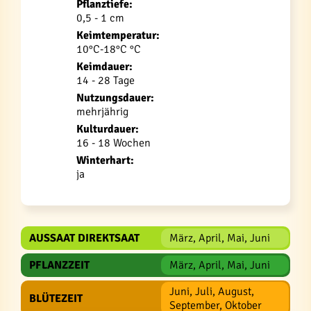
Pflanztiefe:
0,5 - 1 cm
Keimtemperatur:
10°C-18°C °C
Keimdauer:
14 - 28 Tage
Nutzungsdauer:
mehrjährig
Kulturdauer:
16 - 18 Wochen
Winterhart:
ja
AUSSAAT DIREKTSAAT
März, April, Mai, Juni
PFLANZZEIT
März, April, Mai, Juni
Juni, Juli, August,
BLÜTEZEIT
September, Oktober