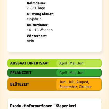
Keimdauer:
7 - 21 Tage
Nutzungsdauer:
einjährig
Kulturdauer:
16 - 18 Wochen
Winterhart:
nein
AUSSAAT DIREKTSAAT
April, Mai, Juni
PFLANZZEIT
April, Mai, Juni
Juni, Juli, August,
BLÜTEZEIT
September, Oktober
Produktinformationen "Kiepenkerl