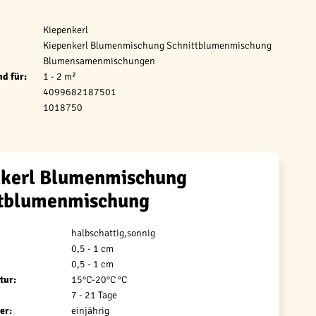
Kiepenkerl
Kiepenkerl Blumenmischung Schnittblumenmischung
Blumensamenmischungen
d für:
1 - 2 m²
4099682187501
1018750
nkerl Blumenmischung
ttblumenmischung
halbschattig,sonnig
0,5 - 1 cm
0,5 - 1 cm
tur:
15°C-20°C °C
7 - 21 Tage
er:
einjährig