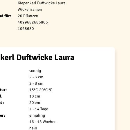
Kiepenkerl Duftwicke Laura
Wickensamen
d für:
20 Pflanzen
4099682686806
1068680
kerl Duftwicke Laura
sonnig
2 - 3 cm
2 - 3 cm
tur:
15°C-20°C °C
d:
10 cm
d:
20 cm
7 - 14 Tage
er:
einjährig
16 - 18 Wochen
nein