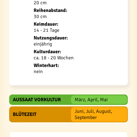
20 cm
Reihenabstand:
30 cm
Keimdauer:
14 - 21 Tage
Nutzungsdauer:
einjährig
Kulturdauer:
ca. 18 - 20 Wochen
Winterhart:
nein
AUSSAAT VORKULTUR
März, April, Mai
Juni, Juli, August,
BLÜTEZEIT
September