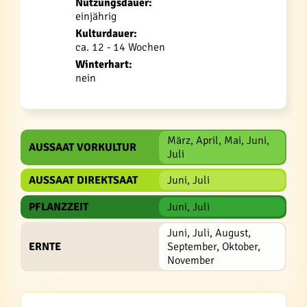
Nutzungsdauer:
einjährig
Kulturdauer:
ca. 12 - 14 Wochen
Winterhart:
nein
März, April, Mai, Juni,
AUSSAAT VORKULTUR
Juli
AUSSAAT DIREKTSAAT
Juni, Juli
PFLANZZEIT
Juni, Juli
Juni, Juli, August,
ERNTE
September, Oktober,
November