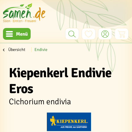
Menü
Übersicht
Endivie
Kiepenkerl Endivie
Eros
Cichorium endivia