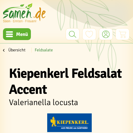
Menü
Übersicht
Feldsalate
Kiepenkerl Feldsalat
Accent
Valerianella locusta