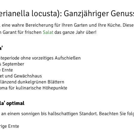
lerianella locusta): Ganzjähriger Genu
l eine wahre Bereicherung für Ihren Garten und Ihre Küche. Dies
n Garant für frischen
Salat
das ganze Jahr über!
a'
nteperiode ohne vorzeitiges Aufschießen
is September
 Ernte
eet und Gewächshaus
 glänzend dunkelgrünen Blättern
roma für kulinarische Höhepunkte
la' optimal
and an einem sonnigen bis halbschattigen Standort. Beachten Sie f
ige Ernte