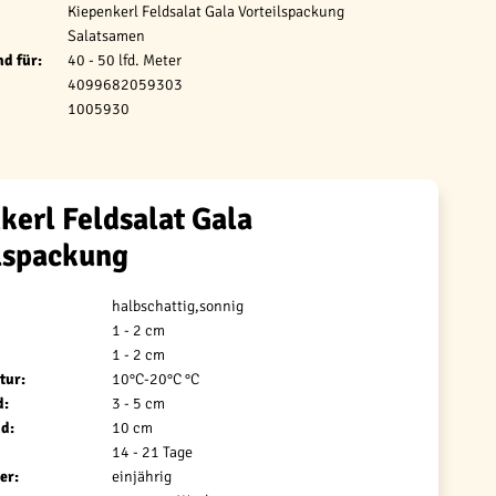
Kiepenkerl Feldsalat Gala Vorteilspackung
Salatsamen
d für:
40 - 50 lfd. Meter
4099682059303
1005930
kerl Feldsalat Gala
lspackung
halbschattig,sonnig
1 - 2 cm
1 - 2 cm
tur:
10°C-20°C °C
d:
3 - 5 cm
d:
10 cm
14 - 21 Tage
er:
einjährig