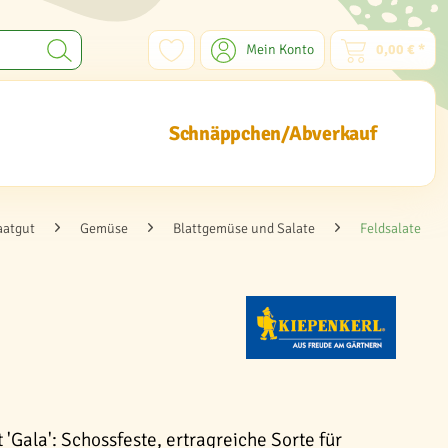
Mein Konto
0,00 € *
Schnäppchen/Abverkauf
aatgut
Gemüse
Blattgemüse und Salate
Feldsalate
 'Gala': Schossfeste, ertragreiche Sorte für