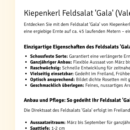
Kiepenkerl Feldsalat 'Gala' (Va
Entdecken Sie mit dem Feldsalat 'Gala' von Kiepenker
eine ergiebige Ernte auf ca. 45 laufenden Metern – ei
Einzigartige Eigenschaften des Feldsalats 'Gal
Schossfeste Sorte:
Garantiert eine verlängerte Er
Ganzjähriger Anbau:
Flexible Aussaat von März b
Raschwüchsig:
Schnelle Entwicklung für zeitnahe
Vielseitig einsetzbar:
Gedeiht im Freiland, Frühb
Optisch ansprechend:
Bildet dichte Rosetten mit
Geschmacklich überlegen:
Feines, nussartiges A
Anbau und Pflege: So gedeiht Ihr Feldsalat 'Ga
Die Direktsaat des Feldsalats 'Gala' erfolgt im Freil
Aussaatzeitraum:
März bis September für ganzjähr
Saattiefe:
1-2 cm