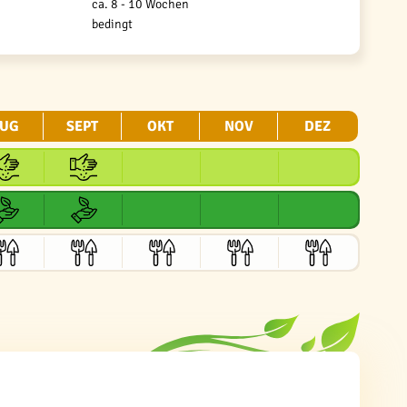
ca. 8 - 10 Wochen
bedingt
UG
SEPT
OKT
NOV
DEZ