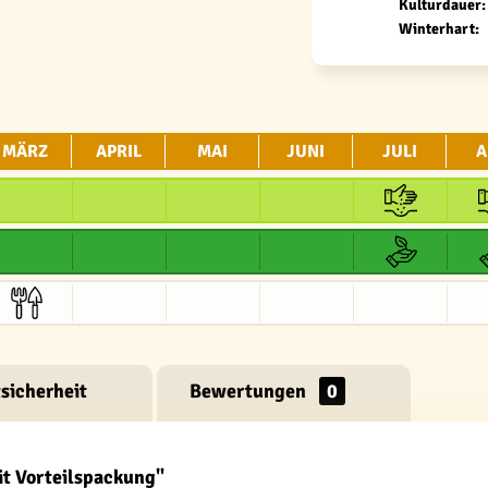
Kulturdauer:
Winterhart:
MÄRZ
APRIL
MAI
JUNI
JULI
A
sicherheit
Bewertungen
0
it Vorteilspackung"