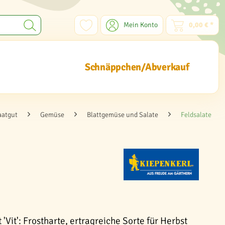
Mein Konto
0,00 € *
Schnäppchen/Abverkauf
aatgut
Gemüse
Blattgemüse und Salate
Feldsalate
 'Vit': Frostharte, ertragreiche Sorte für Herbst