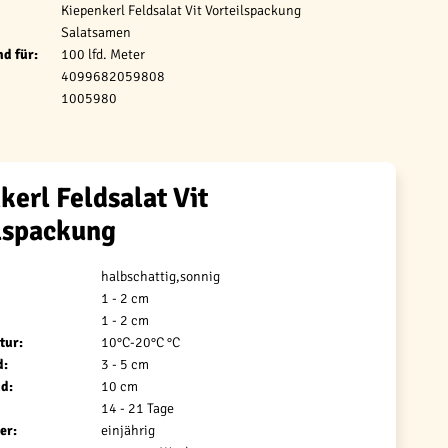
Kiepenkerl Feldsalat Vit Vorteilspackung
Salatsamen
d für:
100 lfd. Meter
4099682059808
1005980
kerl Feldsalat Vit
lspackung
halbschattig,sonnig
1 - 2 cm
1 - 2 cm
tur:
10°C-20°C °C
d:
3 - 5 cm
d:
10 cm
14 - 21 Tage
er:
einjährig