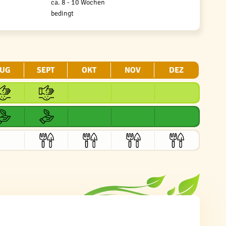
ca. 8 - 10 Wochen
bedingt
UG
SEPT
OKT
NOV
DEZ