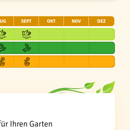
UG
SEPT
OKT
NOV
DEZ
für Ihren Garten