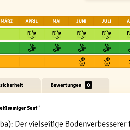
MÄRZ
APRIL
MAI
JUNI
JULI
A
sicherheit
Bewertungen
0
Weißsamiger Senf"
ba): Der vielseitige Bodenverbesserer 