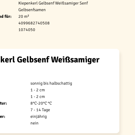
Kiepenkerl Gelbsenf Weißsamiger Senf
Gelbsenfsamen
d für:
20 m²
4099682740508
1074050
kerl Gelbsenf Weißsamiger
sonnig bis halbschattig
1 - 2 cm
1 - 2 cm
tur:
8°C-20°C °C
7 - 14 Tage
er:
einjährig
nein