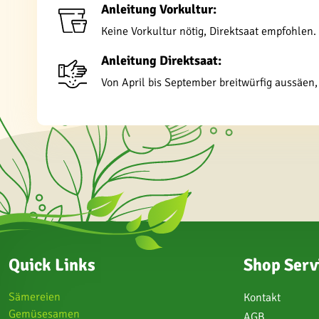
Anleitung Vorkultur:
Keine Vorkultur nötig, Direktsaat empfohlen.
Anleitung Direktsaat:
Von April bis September breitwürfig aussäen,
Quick Links
Shop Serv
Sämereien
Kontakt
Gemüsesamen
AGB