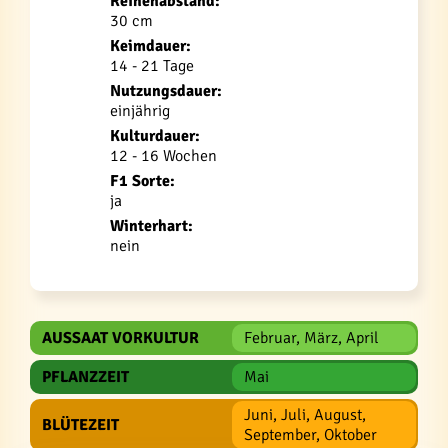
Reihenabstand:
30 cm
Keimdauer:
14 - 21 Tage
Nutzungsdauer:
einjährig
Kulturdauer:
12 - 16 Wochen
F1 Sorte:
ja
Winterhart:
nein
AUSSAAT VORKULTUR
Februar, März, April
PFLANZZEIT
Mai
Juni, Juli, August,
BLÜTEZEIT
September, Oktober