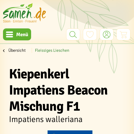
Menü
Übersicht
Fleissiges Lieschen
Kiepenkerl
Impatiens Beacon
Mischung F1
Impatiens walleriana