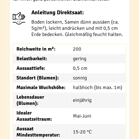
Anleitung Direktsaat:
Boden lockern, Samen dünn aussäen (ca.
5g/m²), leicht andrücken und mit 0,5 cm
Erde bedecken. Gleichmäßig feucht halten.
Reichweite in m²:
200
Belastbarkeit:
gering
Aussaattiefe:
0,5 cm
Standort (Blumen):
sonnig
Maximale Wuchshöhe:
halbhoch (bis max. 1m)
Lebensdauer
einjährig
(Blumen):
Idealer
Mai-Juni
Ausaatzeitraum:
Aussaat
15-20 °C
Mindesttemperatur: