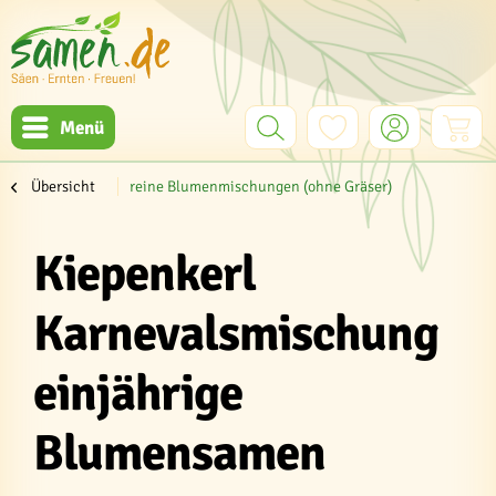
Menü
Übersicht
reine Blumenmischungen (ohne Gräser)
Kiepenkerl
Karnevalsmischung
einjährige
Blumensamen