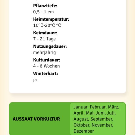
Pflanztiefe:
0,5 - 1 cm
Keimtemperatur:
10°C-20°C °C
Keimdauer:
7 - 21 Tage
Nutzungsdauer:
mehrjährig
Kulturdauer:
4 - 6 Wochen
Winterhart:
ja
Januar, Februar, März,
April, Mai, Juni, Juli,
AUSSAAT VORKULTUR
August, September,
Oktober, November,
Dezember