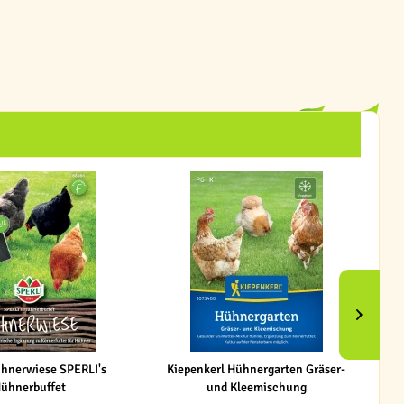
ühnerwiese SPERLI's
Kiepenkerl Hühnergarten Gräser-
Ki
ühnerbuffet
und Kleemischung