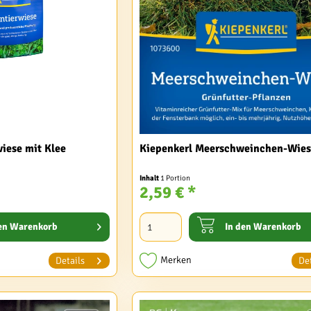
wiese mit Klee
Kiepenkerl Meerschweinchen-Wiese
Inhalt
1 Portion
2,59 € *
en
Warenkorb
In den
Warenkorb
Merken
Details
Det