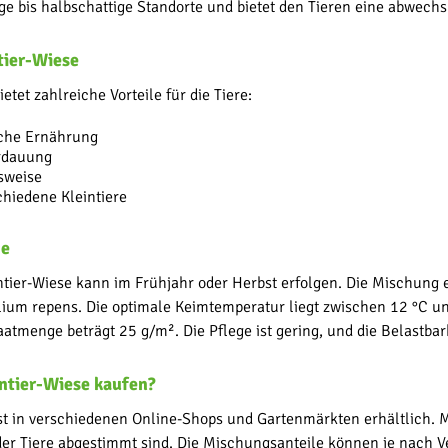
ige bis halbschattige Standorte und bietet den Tieren eine abwe
ntier-Wiese
ietet zahlreiche Vorteile für die Tiere:
che Ernährung
rdauung
sweise
chiedene Kleintiere
ge
ntier-Wiese kann im Frühjahr oder Herbst erfolgen. Die Mischung 
olium repens. Die optimale Keimtemperatur liegt zwischen 12 °C 
atmenge beträgt 25 g/m². Die Pflege ist gering, und die Belastbarke
ntier-Wiese kaufen?
ist in verschiedenen Online-Shops und Gartenmärkten erhältlich. 
der Tiere abgestimmt sind. Die Mischungsanteile können je nach V