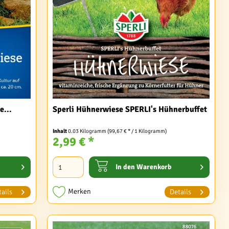
...
Sperli Hühnerwiese SPERLI's Hühnerbuffet
Inhalt
0.03 Kilogramm
(99,67 € * / 1 Kilogramm)
2,99 € *
In den
Warenkorb
Merken
ails
Details