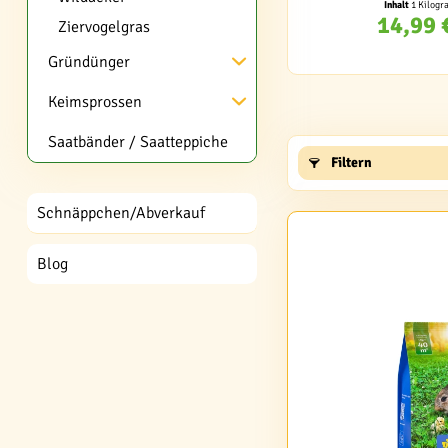
Inhalt
1 Kilog
14,99 
Ziervogelgras
Gründünger
Keimsprossen
Saatbänder / Saatteppiche
Filtern
Schnäppchen/Abverkauf
Blog