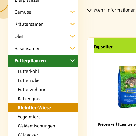
Zierpflanzen
Mehr Informationen z
Gemüse
Kräutersamen
Obst
Topseller
Rasensamen
Futterpflanzen
Futterkohl
Futterrübe
Futterzichorie
Katzengras
Kleintier-Wiese
Vogelmiere
Kiepenkerl Kleintier
Weidemischungen
Wildacker