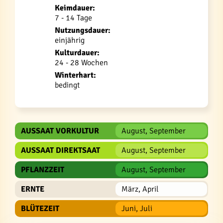
Keimdauer:
7 - 14 Tage
Nutzungsdauer:
einjährig
Kulturdauer:
24 - 28 Wochen
Winterhart:
bedingt
AUSSAAT VORKULTUR
August, September
AUSSAAT DIREKTSAAT
August, September
PFLANZZEIT
August, September
ERNTE
März, April
BLÜTEZEIT
Juni, Juli